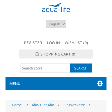
REGISTER
LOG IN
WISHLIST
(0)
SHOPPING CART
(0)
MENU
Home
/
Abo/10er Abo
/
Punktekarte
/