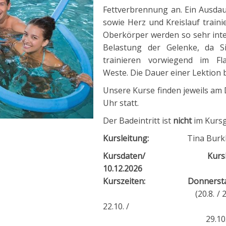
Fettverbrennung an. Ein Ausdau
sowie Herz und Kreislauf traini
Oberkörper werden so sehr inte
Belastung der Gelenke, da S
trainieren vorwiegend im F
Weste. Die Dauer einer Lektion 
Unsere Kurse finden jeweils am
Uhr statt.
Der Badeintritt ist
nicht
im Kursg
Kursleitung:
Tina Burkha
Kursdaten/
Kurs
10.12.2026
Kurszeiten:
Donner
(20.8. / 27.8. / 3.9. / 10
22.10. /
29.10. / 5.11. / 12.11