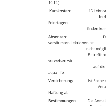
10.12.)
Kurskosten:
15 Lektione
In den Schulferien
Feiertagen
finden keine Kurs
Absenzen:
Das Nach- re
versäumten Lektionen ist
nicht möglic
Betreffend Krankheit/
verweisen wir
auf die Allgemeine
aqua-life.
Versicherung:
Ist Sache der 
Veranstalter und K
Haftung ab.
Bestimmungen:
Die Anmeldung